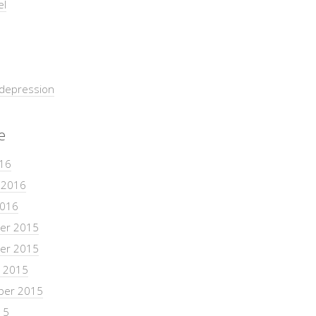
el
sdepression
e
16
 2016
2016
er 2015
er 2015
 2015
ber 2015
15