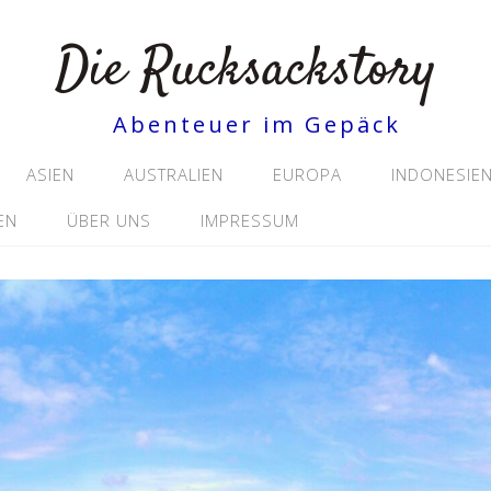
Die Rucksackstory
Abenteuer im Gepäck
ASIEN
AUSTRALIEN
EUROPA
INDONESIE
EN
ÜBER UNS
IMPRESSUM