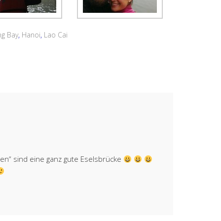
ng Bay
,
Hanoi
,
Lao Cai
ten“ sind eine ganz gute Eselsbrücke