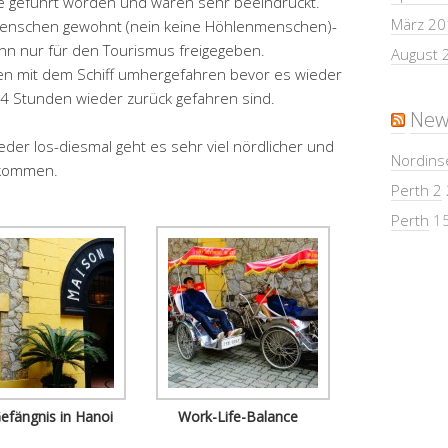
le geführt worden und waren sehr beeindruckt.
März 20
Menschen gewohnt (nein keine Höhlenmenschen)-
nn nur für den Tourismus freigegeben.
August 
hen mit dem Schiff umhergefahren bevor es wieder
e 4 Stunden wieder zurück gefahren sind.
New
der los-diesmal geht es sehr viel nördlicher und
Nordins
kommen.
Perth 2
Perth
15
Gefängnis in Hanoi
Work-Life-Balance