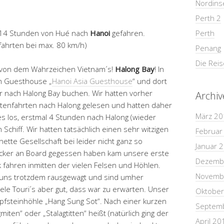
Nordins
Perth 2
e 14 Stunden von Hué nach
Hanoi
gefahren.
Perth
fahrten bei max. 80 km/h)
Penang
Die Rei
e von dem Wahrzeichen Vietnam´s!
Halong Bay
! In
m Guesthouse „
Hanoi Asia Guesthouse
“ und dort
ur nach Halong Bay buchen. Wir hatten vorher
Archiv
ristenfahrten nach Halong gelesen und hatten daher
März 20
 es los, erstmal 4 Stunden nach Halong (wieder
Schiff. Wir hatten tatsächlich einen sehr witzigen
Februar
nette Gesellschaft bei leider nicht ganz so
Januar 
cker an Board gegessen haben kam unsere erste
Dezemb
ak fahren inmitten der vielen Felsen und Höhlen.
Novemb
r uns trotzdem rausgewagt und sind umher
iele Touri´s aber gut, dass war zu erwarten. Unser
Oktober
opfsteinhöhle „Hang Sung Sot“. Nach einer kurzen
Septem
iten“ oder „Stalagtitten“ heißt (natürlich ging der
April 20