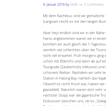
6. Januar 2016
by
Steffi
2 Comments
Mit dem Nachtbus sind wir gemütlich
(Langsam reicht es mit den langen Bus
Aber Hey! endlich sind wir in der Näh
Hanoi angekommen waren wir in eine
konnten wir auch gleich die 1-Tagesto
ziemlich viel schlechtes über die Tou
nicht viel erwartet. Früh morgens ging
schön mit 80km/h) und dann ab auf ein 
Tourguide (Zaubertricks inklusive) und 
schönem Wetter. Nachdem wir sehr le
Station in Halong Bay, nämlich das Kaj
Obwohl es recht frisch war, haben wi
gepaddelt. Natürlich waren dort sehr v
nächster Stopp war die gigantische Tr
Diskussion zwischen uns, ob es „Stalagm